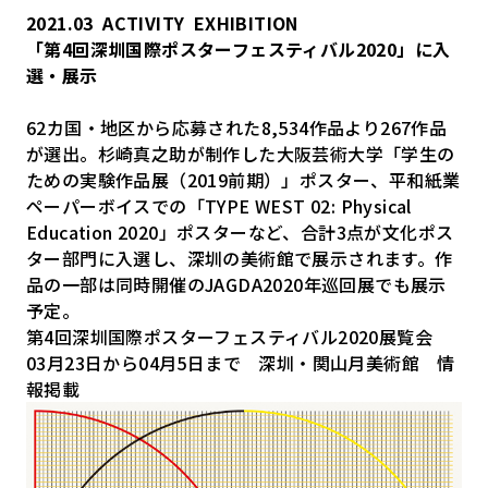
2021.03
ACTIVITY
EXHIBITION
「第4回深圳国際ポスターフェスティバル2020」に入
選・展示
62カ国・地区から応募された8,534作品より267作品
が選出。杉崎真之助が制作した大阪芸術大学「学生の
ための実験作品展（2019前期）」ポスター、平和紙業
ペーパーボイスでの「TYPE WEST 02: Physical
Education 2020」ポスターなど、合計3点が文化ポス
ター部門に入選し、深圳の美術館で展示されます。作
品の一部は同時開催のJAGDA2020年巡回展でも展示
予定。
第4回深圳国際ポスターフェスティバル2020展覧会
03月23日から04月5日まで 深圳・関山月美術館
情
報掲載