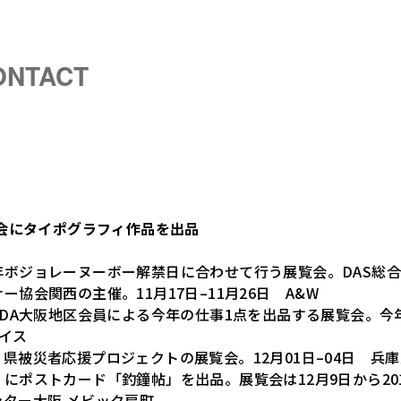
ONTACT
覧会にタイポグラフィ作品を出品
ボジョレーヌーボー解禁日に合わせて行う展覧会。DAS総合デ
協会関西の主催。11月17日–11月26日 A&W
 JAGDA大阪地区会員による今年の仕事1点を出品する展覧会。今年
イス
県被災者応援プロジェクトの展覧会。12月01日–04日 兵
にポストカード「釣鐘帖」を出品。展覧会は12月9日から201
ター大阪 メビック扇町